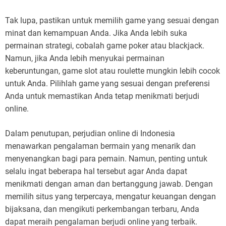
Tak lupa, pastikan untuk memilih game yang sesuai dengan
minat dan kemampuan Anda. Jika Anda lebih suka
permainan strategi, cobalah game poker atau blackjack.
Namun, jika Anda lebih menyukai permainan
keberuntungan, game slot atau roulette mungkin lebih cocok
untuk Anda. Pilihlah game yang sesuai dengan preferensi
Anda untuk memastikan Anda tetap menikmati berjudi
online.
Dalam penutupan, perjudian online di Indonesia
menawarkan pengalaman bermain yang menarik dan
menyenangkan bagi para pemain. Namun, penting untuk
selalu ingat beberapa hal tersebut agar Anda dapat
menikmati dengan aman dan bertanggung jawab. Dengan
memilih situs yang terpercaya, mengatur keuangan dengan
bijaksana, dan mengikuti perkembangan terbaru, Anda
dapat meraih pengalaman berjudi online yang terbaik.