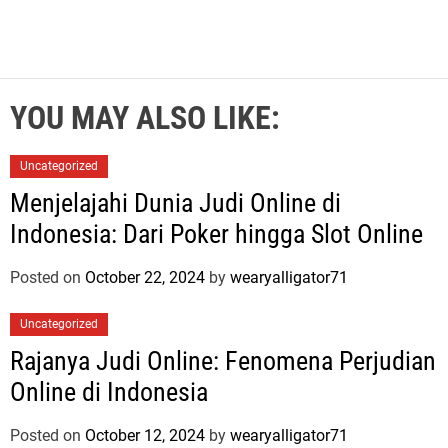
YOU MAY ALSO LIKE:
Uncategorized
Menjelajahi Dunia Judi Online di
Indonesia: Dari Poker hingga Slot Online
Posted on
October 22, 2024
by
wearyalligator71
Uncategorized
Rajanya Judi Online: Fenomena Perjudian
Online di Indonesia
Posted on
October 12, 2024
by
wearyalligator71