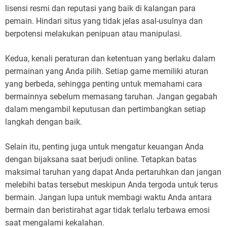
lisensi resmi dan reputasi yang baik di kalangan para
pemain. Hindari situs yang tidak jelas asal-usulnya dan
berpotensi melakukan penipuan atau manipulasi.
Kedua, kenali peraturan dan ketentuan yang berlaku dalam
permainan yang Anda pilih. Setiap game memiliki aturan
yang berbeda, sehingga penting untuk memahami cara
bermainnya sebelum memasang taruhan. Jangan gegabah
dalam mengambil keputusan dan pertimbangkan setiap
langkah dengan baik.
Selain itu, penting juga untuk mengatur keuangan Anda
dengan bijaksana saat berjudi online. Tetapkan batas
maksimal taruhan yang dapat Anda pertaruhkan dan jangan
melebihi batas tersebut meskipun Anda tergoda untuk terus
bermain. Jangan lupa untuk membagi waktu Anda antara
bermain dan beristirahat agar tidak terlalu terbawa emosi
saat mengalami kekalahan.