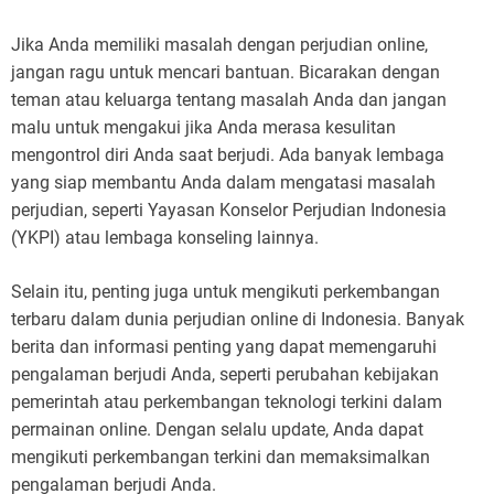
Jika Anda memiliki masalah dengan perjudian online,
jangan ragu untuk mencari bantuan. Bicarakan dengan
teman atau keluarga tentang masalah Anda dan jangan
malu untuk mengakui jika Anda merasa kesulitan
mengontrol diri Anda saat berjudi. Ada banyak lembaga
yang siap membantu Anda dalam mengatasi masalah
perjudian, seperti Yayasan Konselor Perjudian Indonesia
(YKPI) atau lembaga konseling lainnya.
Selain itu, penting juga untuk mengikuti perkembangan
terbaru dalam dunia perjudian online di Indonesia. Banyak
berita dan informasi penting yang dapat memengaruhi
pengalaman berjudi Anda, seperti perubahan kebijakan
pemerintah atau perkembangan teknologi terkini dalam
permainan online. Dengan selalu update, Anda dapat
mengikuti perkembangan terkini dan memaksimalkan
pengalaman berjudi Anda.